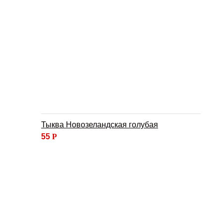
Тыква Новозеландская голубая
55
Р