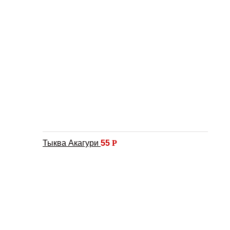
Тыква Акагури
55
Р