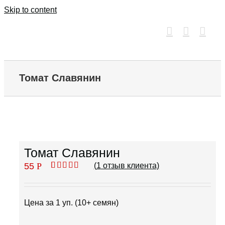
Skip to content
Томат Славянин
Томат Славянин
55
Р
(
1
отзыв клиента)
Рейтинг
1
5.00
из 5 на
основе
опроса
Цена за 1 уп. (10+ семян)
пользователя