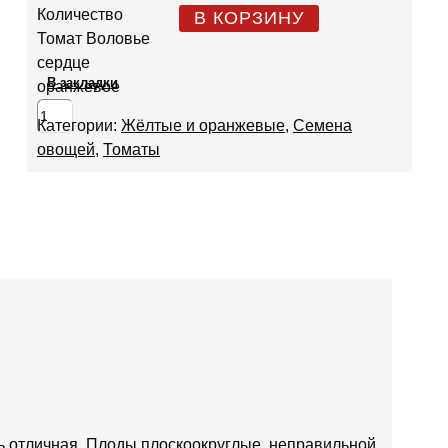
Количество
В КОРЗИНУ
Томат Воловье
сердце
В закладки
оранжевое
Категории:
Жёлтые и оранжевые
,
Семена
овощей
,
Томаты
ь отличная. Плоды плоскоокруглые, неправильной