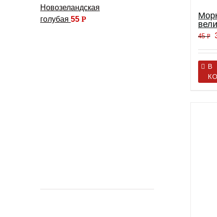
Новозеландская
Мор
голубая
55
Р
вели
45
Р
В
К