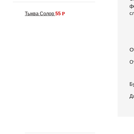
ф
с
Тыква Солор
55
Р
О
О
Б
Д