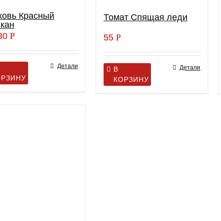
ковь Красный
Томат Спящая леди
кан
30
Р
55
Р
Детали
Детали
В
ОРЗИНУ
КОРЗИНУ