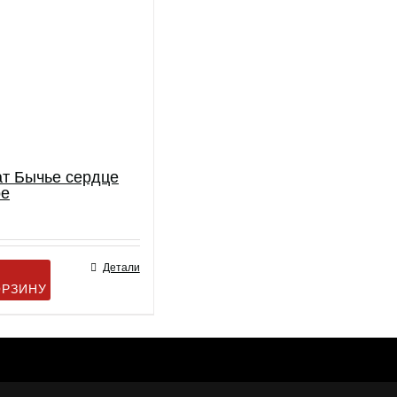
т Бычье сердце
ое
Детали
ОРЗИНУ