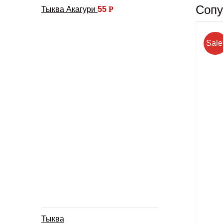
Сопу
Тыква Акагури
55
Р
Sale
Тыква