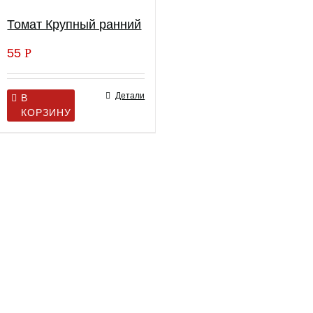
Томат Крупный ранний
55
Р
Детали
В
КОРЗИНУ