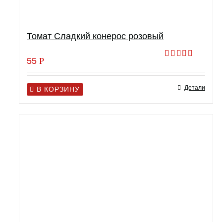
Томат Сладкий конерос розовый
55
Р
Оценка
5.00
из 5
Детали
В КОРЗИНУ