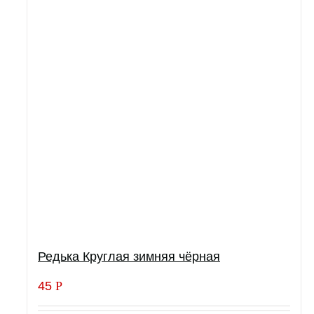
Редька Круглая зимняя чёрная
45
Р