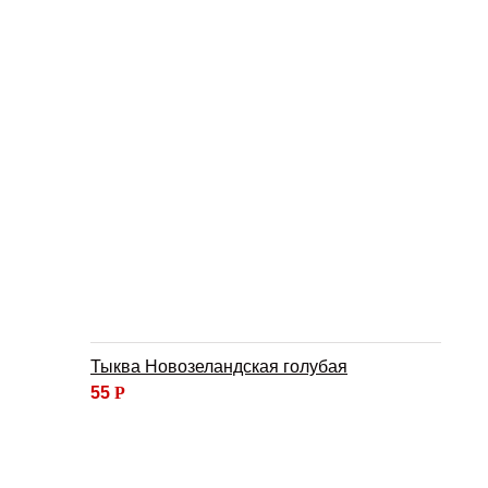
Тыква Новозеландская голубая
55
Р