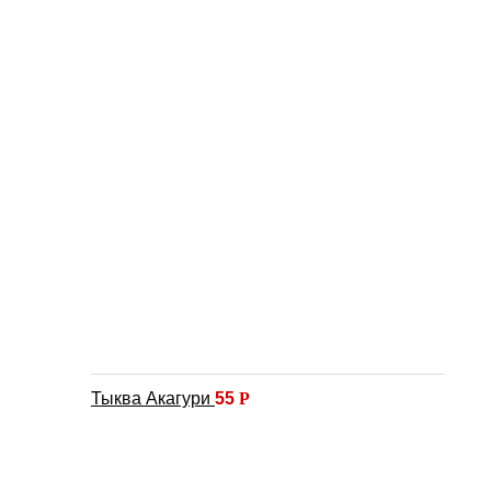
Тыква Акагури
55
Р