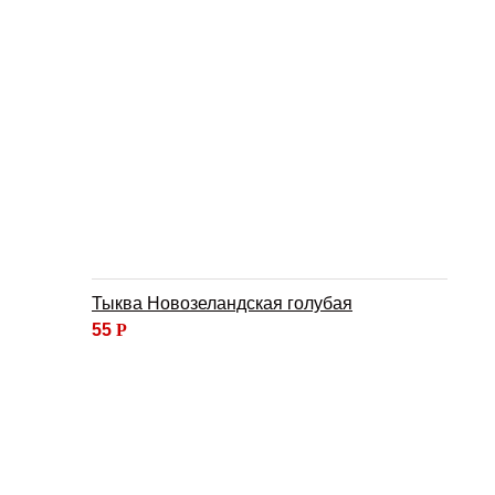
Тыква Новозеландская голубая
55
Р