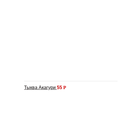
Тыква Акагури
55
Р