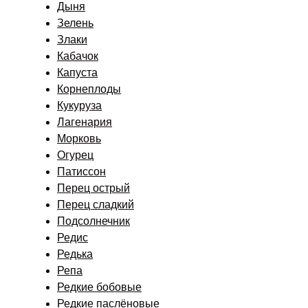
Дыня
Зелень
Злаки
Кабачок
Капуста
Корнеплоды
Кукуруза
Лагенария
Морковь
Огурец
Патиссон
Перец острый
Перец сладкий
Подсолнечник
Редис
Редька
Репа
Редкие бобовые
Редкие паслёновые