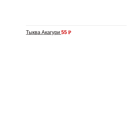
Тыква Акагури
55
Р