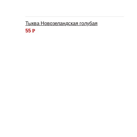
Тыква Новозеландская голубая
55
Р