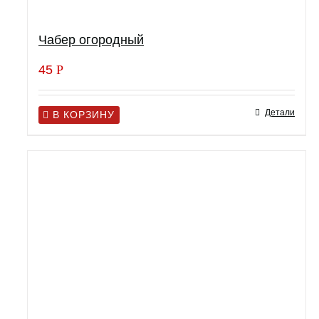
Чабер огородный
45
Р
Детали
В КОРЗИНУ