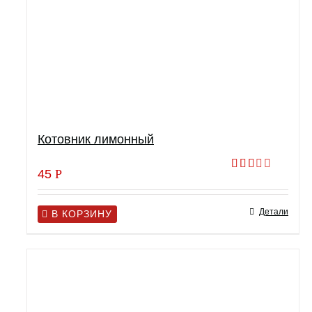
Котовник лимонный
45
Р
Оценка
2.00
из 5
Детали
В КОРЗИНУ