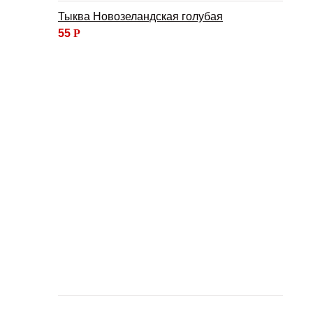
Тыква Новозеландская голубая
55
Р