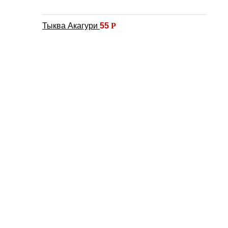
Тыква Акагури
55
Р