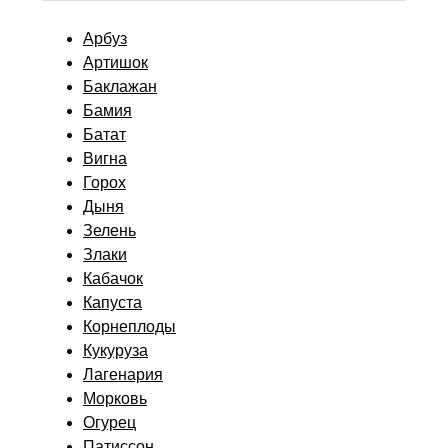
Арбуз
Артишок
Баклажан
Бамия
Батат
Вигна
Горох
Дыня
Зелень
Злаки
Кабачок
Капуста
Корнеплоды
Кукуруза
Лагенария
Морковь
Огурец
Патиссон