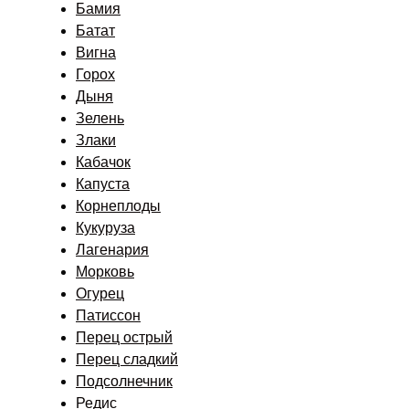
Бамия
Батат
Вигна
Горох
Дыня
Зелень
Злаки
Кабачок
Капуста
Корнеплоды
Кукуруза
Лагенария
Морковь
Огурец
Патиссон
Перец острый
Перец сладкий
Подсолнечник
Редис