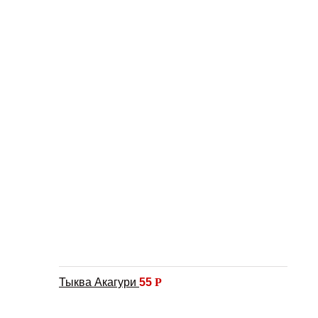
Тыква Акагури
55
Р