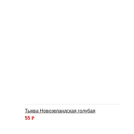
Тыква Новозеландская голубая
55
Р