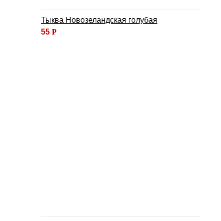
Тыква Новозеландская голубая
55
Р