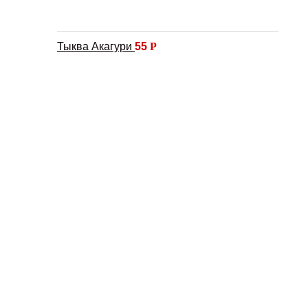
Тыква Акагури
55
Р