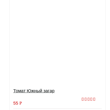
Томат Южный загар
55
Р
Оценка
5.00
из 5