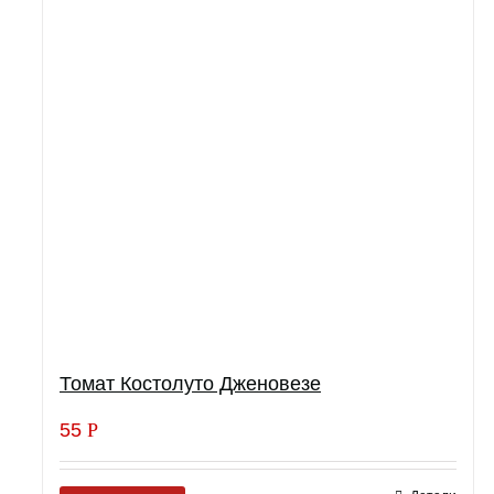
Томат Костолуто Дженовезе
55
Р