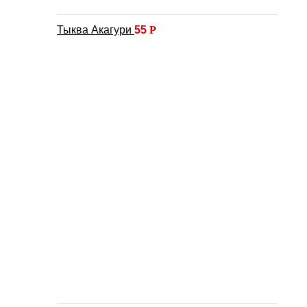
Тыква Акагури
55
Р