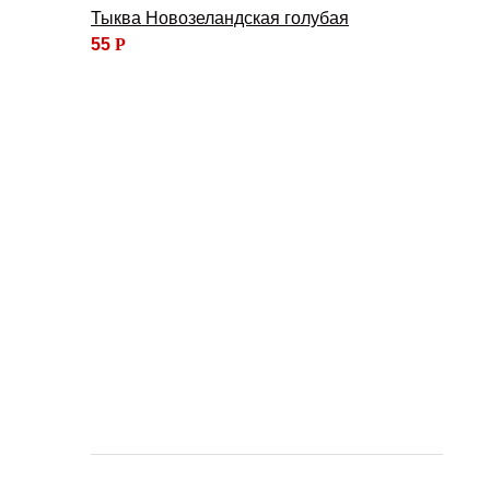
Тыква Новозеландская голубая
55
Р