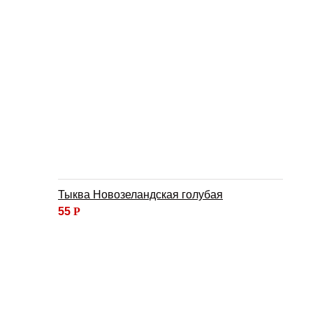
Тыква Новозеландская голубая
55
Р