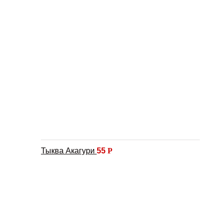
Тыква Акагури
55
Р