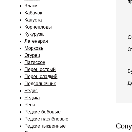
п
Злаки
Кабачок
Капуста
Корнеплоды
Кукуруза
О
Лагенария
Морковь
О
Огурец
Патиссон
Перец острый
Б
Перец сладкий
Д
Подсолнечник
Редис
Редька
Репа
Редкие бобовые
Редкие паслёновые
Сопу
Редкие тыквенные