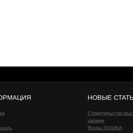
ОРМАЦИЯ
НОВЫЕ СТАТ
ка
Строительство выс
а
целине
азать
Ягоды ГОДЖИ