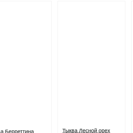
Тыква Лесной орех
а Берреттина