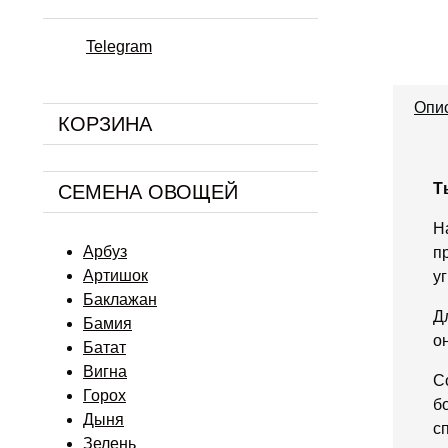
Telegram
Опи
КОРЗИНА
Т
СЕМЕНА ОВОЩЕЙ
Н
Арбуз
п
Артишок
у
Баклажан
Д
Бамия
о
Батат
Вигна
С
Горох
б
Дыня
с
Зелень