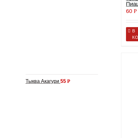
Пиа
60
Р
В
К
Тыква Акагури
55
Р