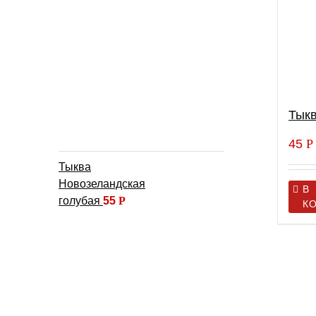
Тык
45
Р
Тыква
Новозеландская
В
голубая
55
Р
К