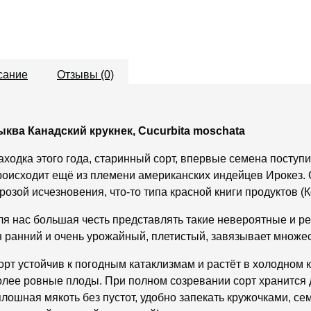
сание
Отзывы (0)
ыква Канадский крукнек, Cucurbita moschata
аходка этого года, старинный сорт, впервые семена поступил
роисходит ещё из племени американских индейцев Ирокез. С
грозой исчезновения, что-то типа красной книги продуктов (
ля нас большая честь представлять такие невероятные и ре
н ранний и очень урожайный, плетистый, завязывает множест
орт устойчив к погодным катаклизмам и растёт в холодном 
олее ровные плоды. При полном созревании сорт хранится д
плошная мякоть без пустот, удобно запекать кружочками, се