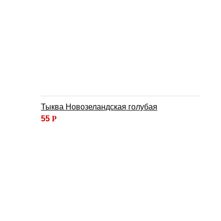
Тыква Новозеландская голубая
55
Р