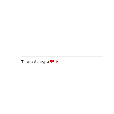
Тыква Акагури
55
Р